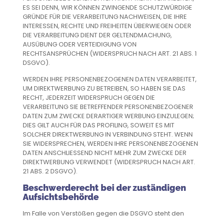
ES SEI DENN, WIR KÖNNEN ZWINGENDE SCHUTZWÜRDIGE
GRÜNDE FÜR DIE VERARBEITUNG NACHWEISEN, DIE IHRE
INTERESSEN, RECHTE UND FREIHEITEN ÜBERWIEGEN ODER
DIE VERARBEITUNG DIENT DER GELTENDMACHUNG,
AUSÜBUNG ODER VERTEIDIGUNG VON
RECHTSANSPRÜCHEN (WIDERSPRUCH NACH ART. 21 ABS. 1
DSGVO).
WERDEN IHRE PERSONENBEZOGENEN DATEN VERARBEITET,
UM DIREKTWERBUNG ZU BETREIBEN, SO HABEN SIE DAS
RECHT, JEDERZEIT WIDERSPRUCH GEGEN DIE
VERARBEITUNG SIE BETREFFENDER PERSONENBEZOGENER
DATEN ZUM ZWECKE DERARTIGER WERBUNG EINZULEGEN;
DIES GILT AUCH FÜR DAS PROFILING, SOWEIT ES MIT
SOLCHER DIREKTWERBUNG IN VERBINDUNG STEHT. WENN
SIE WIDERSPRECHEN, WERDEN IHRE PERSONENBEZOGENEN
DATEN ANSCHLIESSEND NICHT MEHR ZUM ZWECKE DER
DIREKTWERBUNG VERWENDET (WIDERSPRUCH NACH ART.
21 ABS. 2 DSGVO).
Beschwerde­recht bei der zuständigen
Aufsichts­behörde
Im Falle von Verstößen gegen die DSGVO steht den