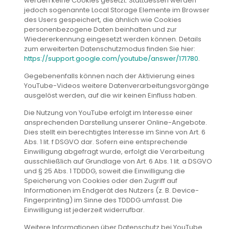
werden keine Cookies gesetzt. Stattdessen werden
jedoch sogenannte Local Storage Elemente im Browser
des Users gespeichert, die ähnlich wie Cookies
personenbezogene Daten beinhalten und zur
Wiedererkennung eingesetzt werden können. Details
zum erweiterten Datenschutzmodus finden Sie hier:
https://support.google.com/youtube/answer/171780
.
Gegebenenfalls können nach der Aktivierung eines
YouTube-Videos weitere Datenverarbeitungsvorgänge
ausgelöst werden, auf die wir keinen Einfluss haben.
Die Nutzung von YouTube erfolgt im Interesse einer
ansprechenden Darstellung unserer Online-Angebote.
Dies stellt ein berechtigtes Interesse im Sinne von Art. 6
Abs. 1 lit. f DSGVO dar. Sofern eine entsprechende
Einwilligung abgefragt wurde, erfolgt die Verarbeitung
ausschließlich auf Grundlage von Art. 6 Abs. 1 lit. a DSGVO
und § 25 Abs. 1 TDDDG, soweit die Einwilligung die
Speicherung von Cookies oder den Zugriff auf
Informationen im Endgerät des Nutzers (z. B. Device-
Fingerprinting) im Sinne des TDDDG umfasst. Die
Einwilligung ist jederzeit widerrufbar.
Weitere Informationen über Datenschutz bei YouTube