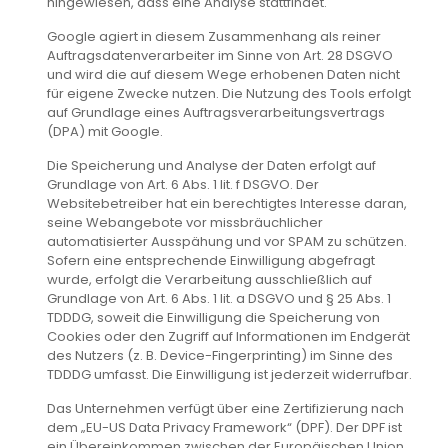
hingewiesen, dass eine Analyse stattfindet.
Google agiert in diesem Zusammenhang als reiner
Auftragsdatenverarbeiter im Sinne von Art. 28 DSGVO
und wird die auf diesem Wege erhobenen Daten nicht
für eigene Zwecke nutzen. Die Nutzung des Tools erfolgt
auf Grundlage eines Auftragsverarbeitungsvertrags
(DPA) mit Google.
Die Speicherung und Analyse der Daten erfolgt auf
Grundlage von Art. 6 Abs. 1 lit. f DSGVO. Der
Websitebetreiber hat ein berechtigtes Interesse daran,
seine Webangebote vor missbräuchlicher
automatisierter Ausspähung und vor SPAM zu schützen.
Sofern eine entsprechende Einwilligung abgefragt
wurde, erfolgt die Verarbeitung ausschließlich auf
Grundlage von Art. 6 Abs. 1 lit. a DSGVO und § 25 Abs. 1
TDDDG, soweit die Einwilligung die Speicherung von
Cookies oder den Zugriff auf Informationen im Endgerät
des Nutzers (z. B. Device-Fingerprinting) im Sinne des
TDDDG umfasst. Die Einwilligung ist jederzeit widerrufbar.
Das Unternehmen verfügt über eine Zertifizierung nach
dem „EU-US Data Privacy Framework“ (DPF). Der DPF ist
ein Übereinkommen zwischen der Europäischen Union