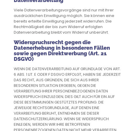
Datenverarbeitung
Viele Datenverarbeitungsvorgänge sind nur mit Ihrer
ausdrücklichen Einwilligung möglich. Sie können eine
bereits erteilte Einwilligung jederzeit widerrufen. Die
Rechtmäßigkeit der bis zum Widerruf erfolgten
Datenverarbeitung bleibt vom Widerruf unberührt.
Widerspruchsrecht gegen die
Datenerhebung in besonderen Fällen
sowie gegen Direktwerbung (Art. 21
DSGVO)
WENN DIE DATENVERARBEITUNG AUF GRUNDLAGE VON ART.
6 ABS. 1 LIT. E ODER F DSGVO ERFOLGT, HABEN SIE JEDERZEIT
DAS RECHT, AUS GRÜNDEN, DIE SICH AUS IHRER
BESONDEREN SITUATION ERGEBEN, GEGEN DIE
VERARBEITUNG IHRER PERSONENBEZOGENEN DATEN
WIDERSPRUCH EINZULEGEN; DIES GILT AUCH FÜR EIN AUF
DIESE BESTIMMUNGEN GESTÜTZTES PROFILING. DIE
JEWEILIGE RECHTSGRUNDLAGE, AUF DENEN EINE
VERARBEITUNG BERUHT, ENTNEHMEN SIE DIESER
DATENSCHUTZERKLÄRUNG. WENN SIE WIDERSPRUCH
EINLEGEN, WERDEN WIR IHRE BETROFFENEN
PERSONENBEZOGENEN DATEN NICHT MEHR VERARBEITEN,